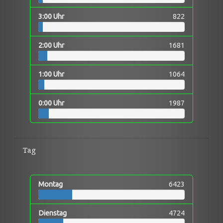
3:00 Uhr
822
2:00 Uhr
1681
1:00 Uhr
1064
0:00 Uhr
1987
Tag
Montag
6423
Dienstag
4724