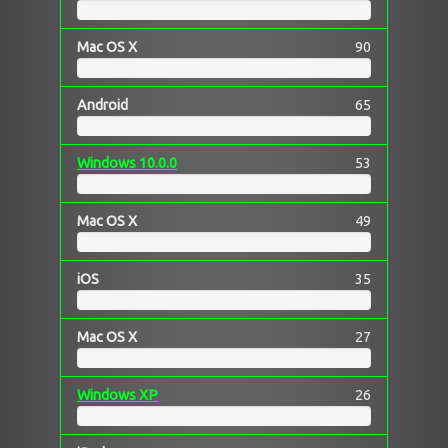
Mac OS X
90
Android
65
Windows 10.0.0
53
Mac OS X
49
iOS
35
Mac OS X
27
Windows XP
26