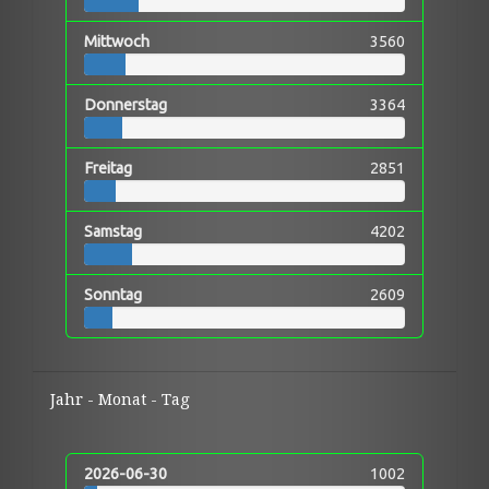
Mittwoch
3560
Donnerstag
3364
Freitag
2851
Samstag
4202
Sonntag
2609
Jahr - Monat - Tag
2026-06-30
1002