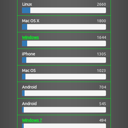
Linux
2660
Mac OS X
1800
Windows
1644
iPhone
1305
Mac OS
1023
Android
704
Android
545
Windows 7
494