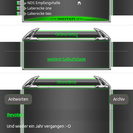
╔ NDS Empfangshalle
╠ Laberecke one
╠ Laberecke two
╠ Laberecke three
╠ Daten Cloud
╚ Wartungsbereich Serverarbeiten
Geburtstag
___
★★★ Games Ecke ★★★
___
Games ®: 7Days2Die
╔ Team 1
weitere Geburtstage
╚ Team 2
Games ®: Enshrouded
╔ Team 1
╚ AFK
Shoutbox
Games ®: LWS 25
╔ Team 1
Games ®: Arma 3
╔ Arma3 Laberecke / Grabbelkiste
Antworten
Archiv
╠ Arma 3®: Wasteland Altis
╠ Arma 3®: Wasteland Tanoa
Revotek
╚ Arma 3®: Exile
Games ®: Scum ! [GER] PVE mit roten PVP
╔ Team 1
Und wieder ein Jahr vergangen :-O
╚ Team 2