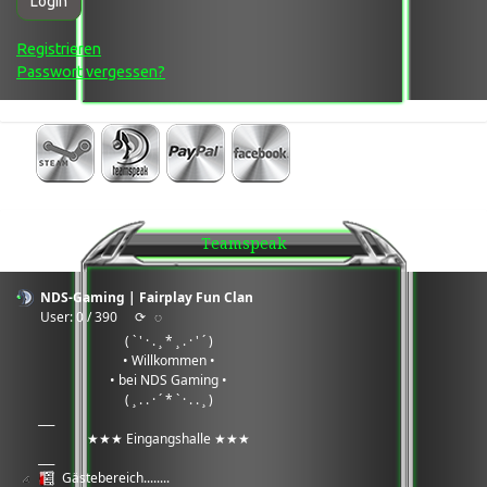
Login
Registrieren
Passwort vergessen?
Teamspeak
NDS-Gaming | Fairplay Fun Clan
User: 0 / 390
⟳
◌
( ` ' · . ¸ * ¸ . · ' ´ )
• Willkommen •
• bei NDS Gaming •
( ¸ . . · ´ * ` · . . ¸ )
___
★★★ Eingangshalle ★★★
___
Gästebereich........