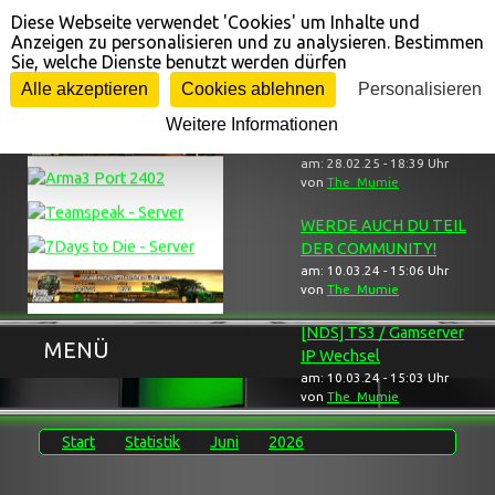
Diese Webseite verwendet 'Cookies' um Inhalte und
Cookie-Einstellungen
Anzeigen zu personalisieren und zu analysieren. Bestimmen
Sie, welche Dienste benutzt werden dürfen
Gameserver ...
... Neuigkeiten
Alle akzeptieren
Cookies ablehnen
Personalisieren
Weitere Informationen
[NDS] Trauerbereich
am: 28.02.25 - 18:39 Uhr
von
The_Mumie
WERDE AUCH DU TEIL
DER COMMUNITY!
am: 10.03.24 - 15:06 Uhr
von
The_Mumie
[NDS] TS3 / Gamserver
MENÜ
IP Wechsel
am: 10.03.24 - 15:03 Uhr
von
The_Mumie
Start
Statistik
Juni
2026