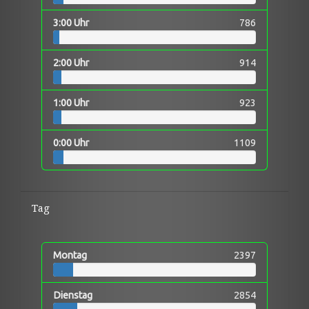
3:00 Uhr
786
2:00 Uhr
914
1:00 Uhr
923
0:00 Uhr
1109
Tag
Montag
2397
Dienstag
2854