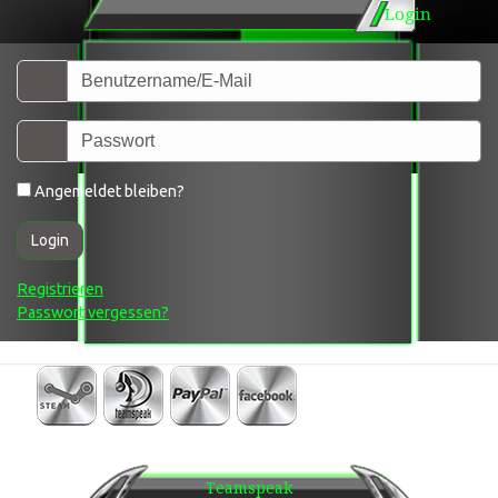
Login
Angemeldet bleiben?
Login
Registrieren
Passwort vergessen?
Teamspeak