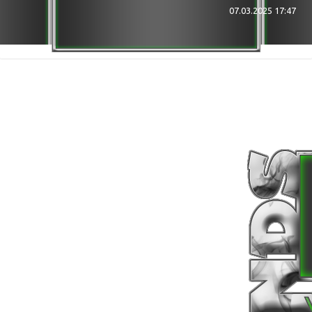
★★★ Bin bei ... Im Discord ★★★
07.03.2025 17:47
DISCORD
[NDS] Gaming
Hellhounds GER ( 7 Days Server NDS )
╔ BFT (vzb.hl2mp.com)
╔ ZfG (ts.zfg-com.de)