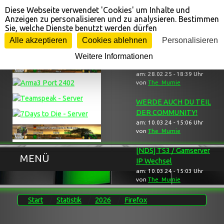
Diese Webseite verwendet 'Cookies' um Inhalte und
Cookie-Einstellungen
Anzeigen zu personalisieren und zu analysieren. Bestimmen
Sie, welche Dienste benutzt werden dürfen
Gameserver ...
... Neuigkeiten
Alle akzeptieren
Cookies ablehnen
Personalisieren
Weitere Informationen
[NDS] Trauerbereich
am: 28.02.25 - 18:39 Uhr
von
The_Mumie
WERDE AUCH DU TEIL
DER COMMUNITY!
am: 10.03.24 - 15:06 Uhr
von
The_Mumie
[NDS] TS3 / Gamserver
MENÜ
IP Wechsel
am: 10.03.24 - 15:03 Uhr
von
The_Mumie
Start
Statistik
2026
Firefox