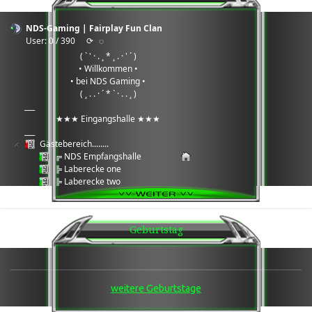
NDS-Gaming | Fairplay Fun Clan
User: 0 / 390
⟳
◌
( ` ' · . ¸ * ¸ . · ' ´ )
• Willkommen •
• bei NDS Gaming •
( ¸ . . · ´ * ` · . . ¸ )
___
★★★ Eingangshalle ★★★
___
Gästebereich........
╔ NDS Empfangshalle
╠ Laberecke one
╠ Laberecke two
╠ Laberecke three
╠ Daten Cloud
╚ Wartungsbereich Serverarbeiten
Geburtstag
___
★★★ Games Ecke ★★★
___
Games ®: 7Days2Die
╔ Team 1
weitere Geburtstage
╚ Team 2
Games ®: Enshrouded