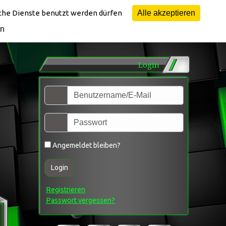
lche Dienste benutzt werden dürfen
Alle akzeptieren
en
Login
Angemeldet bleiben?
Login
Registrieren
Passwort vergessen?