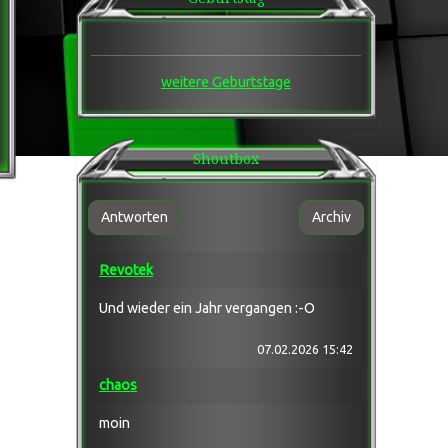
___
★★★ Games Ecke ★★★
___
Games ®: 7Days2Die
╔ Team 1
weitere Geburtstage
╚ Team 2
Games ®: Enshrouded
╔ Team 1
╚ AFK
Shoutbox
Games ®: LWS 25
╔ Team 1
Games ®: Arma 3
╔ Arma3 Laberecke / Grabbelkiste
Antworten
Archiv
╠ Arma 3®: Wasteland Altis
╠ Arma 3®: Wasteland Tanoa
Revotek
╚ Arma 3®: Exile
Games ®: Scum ! [GER] PVE mit roten PVP
╔ Team 1
Und wieder ein Jahr vergangen :-O
╚ Team 2
Games ®: Windrose
07.02.2026 15:42
╔ Team 1
Games ®: Sonstige 1
chaos
╔ Team 1
╚ Team 2
moin
Games ®: Sonstige 2