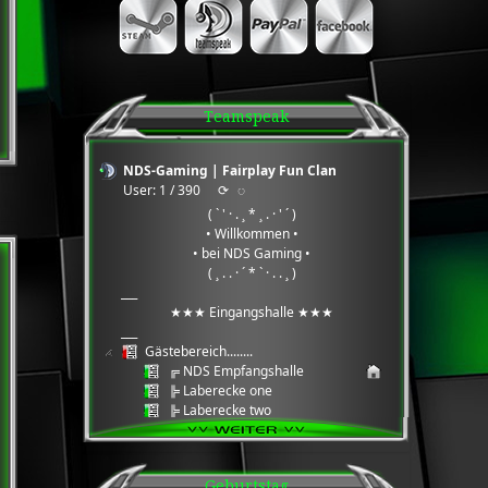
Teamspeak
NDS-Gaming | Fairplay Fun Clan
User: 1 / 390
⟳
◌
( ` ' · . ¸ * ¸ . · ' ´ )
• Willkommen •
• bei NDS Gaming •
( ¸ . . · ´ * ` · . . ¸ )
___
★★★ Eingangshalle ★★★
___
Gästebereich........
╔ NDS Empfangshalle
╠ Laberecke one
╠ Laberecke two
╠ Laberecke three
╠ Daten Cloud
╚ Wartungsbereich Serverarbeiten
Geburtstag