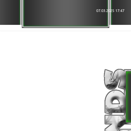
★★★ Bin bei ... Im Discord ★★★
DISCORD
07.03.2025 17:47
Hellhounds GER ( 7 Days Server NDS )
╔ BFT (vzb.hl2mp.com)
╔ ZfG (ts.zfg-com.de)