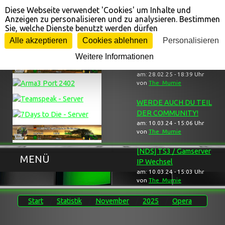
Diese Webseite verwendet 'Cookies' um Inhalte und
Cookie-Einstellungen
Anzeigen zu personalisieren und zu analysieren. Bestimmen
Sie, welche Dienste benutzt werden dürfen
Gameserver ...
... Neuigkeiten
Alle akzeptieren
Cookies ablehnen
Personalisieren
Weitere Informationen
[NDS] Trauerbereich
am: 28.02.25 - 18:39 Uhr
von
The_Mumie
WERDE AUCH DU TEIL
DER COMMUNITY!
am: 10.03.24 - 15:06 Uhr
von
The_Mumie
[NDS] TS3 / Gamserver
MENÜ
IP Wechsel
am: 10.03.24 - 15:03 Uhr
von
The_Mumie
Start
Statistik
November
2025
Opera