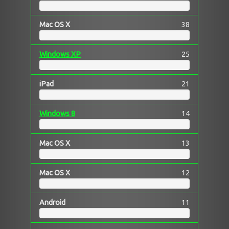
Mac OS X
38
Windows XP
25
iPad
21
Windows 8
14
Mac OS X
13
Mac OS X
12
Android
11