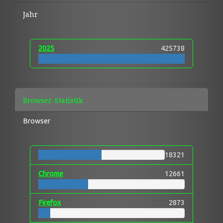
Jahr
2025
425738
Browser-Statistik
Browser
18321
Chrome
12661
Firefox
2873