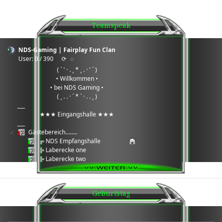
Teamspeak
NDS-Gaming | Fairplay Fun Clan
User: 0 / 390
⟳
◌
( ` ' · . ¸ * ¸ . · ' ´ )
• Willkommen •
• bei NDS Gaming •
( ¸ . . · ´ * ` · . . ¸ )
___
★★★ Eingangshalle ★★★
___
Gästebereich........
╔ NDS Empfangshalle
╠ Laberecke one
╠ Laberecke two
╠ Laberecke three
╠ Daten Cloud
╚ Wartungsbereich Serverarbeiten
Geburtstag
___
★★★ Games Ecke ★★★
___
Games ®: 7Days2Die