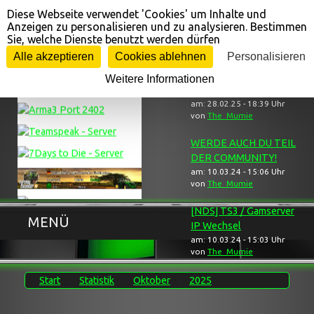
Diese Webseite verwendet 'Cookies' um Inhalte und
Cookie-Einstellungen
Anzeigen zu personalisieren und zu analysieren. Bestimmen
Sie, welche Dienste benutzt werden dürfen
Gameserver ...
... Neuigkeiten
Alle akzeptieren
Cookies ablehnen
Personalisieren
Weitere Informationen
[NDS] Trauerbereich
am: 28.02.25 - 18:39 Uhr
von
The_Mumie
WERDE AUCH DU TEIL
DER COMMUNITY!
am: 10.03.24 - 15:06 Uhr
von
The_Mumie
[NDS] TS3 / Gamserver
MENÜ
IP Wechsel
am: 10.03.24 - 15:03 Uhr
von
The_Mumie
Start
Statistik
Oktober
2025