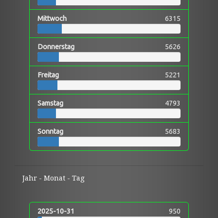
Mittwoch
6315
Donnerstag
5626
Freitag
5221
Samstag
4793
Sonntag
5683
Jahr - Monat - Tag
2025-10-31
950