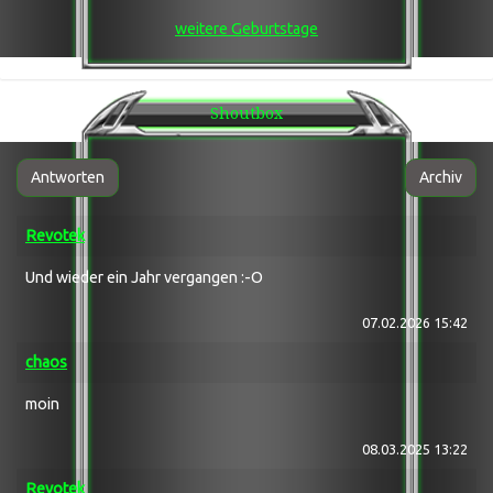
╔ Team 1
weitere Geburtstage
╚ Team 2
Games ®: Enshrouded
╔ Team 1
╚ AFK
Shoutbox
Games ®: LWS 25
╔ Team 1
Games ®: Arma 3
╔ Arma3 Laberecke / Grabbelkiste
Antworten
Archiv
╠ Arma 3®: Wasteland Altis
╠ Arma 3®: Wasteland Tanoa
Revotek
╚ Arma 3®: Exile
Games ®: Scum ! [GER] PVE mit roten PVP
╔ Team 1
Und wieder ein Jahr vergangen :-O
╚ Team 2
Games ®: Windrose
07.02.2026 15:42
╔ Team 1
Games ®: Sonstige 1
chaos
╔ Team 1
╚ Team 2
moin
Games ®: Sonstige 2
╔ Team 1
08.03.2025 13:22
╠ Team 2
╚ Team 3
Revotek