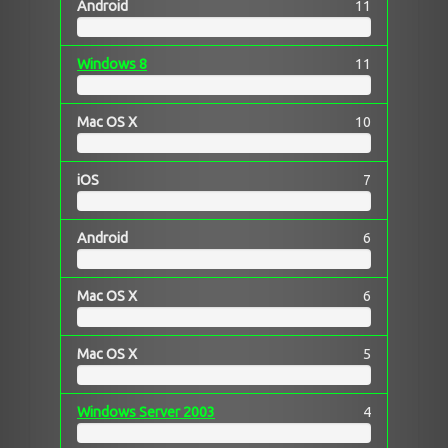
Android
11
Windows 8
11
Mac OS X
10
iOS
7
Android
6
Mac OS X
6
Mac OS X
5
Windows Server 2003
4