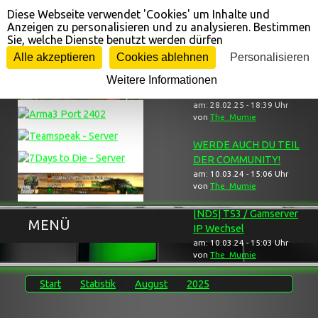
Diese Webseite verwendet 'Cookies' um Inhalte und
Cookie-Einstellungen
Anzeigen zu personalisieren und zu analysieren. Bestimmen
Sie, welche Dienste benutzt werden dürfen
Gameserver ...
... Neuigkeiten
Alle akzeptieren
Cookies ablehnen
Personalisieren
Weitere Informationen
[NDS] Trauerbereich
am: 28.02.25 - 18:39 Uhr
von
The_Mumie
WERDE AUCH DU TEIL
DER COMMUNITY!
am: 10.03.24 - 15:06 Uhr
von
The_Mumie
[NDS] TS3 / Gamserver
MENÜ
IP Wechsel
am: 10.03.24 - 15:03 Uhr
von
The_Mumie
Start
Statistik
August
2025