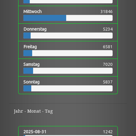
Mittwoch
31846
Donnerstag
5234
Freitag
6581
Samstag
7020
Sonntag
5837
Jahr - Monat - Tag
2025-08-31
1242