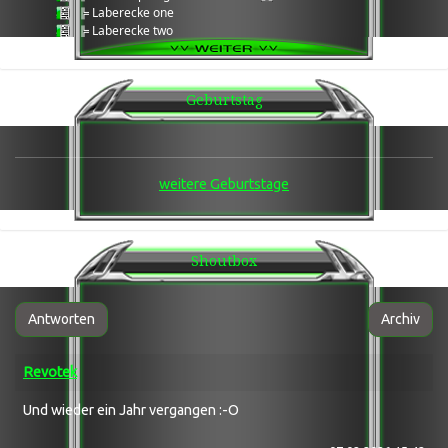
╠ Laberecke one
╠ Laberecke two
╠ Laberecke three
╠ Daten Cloud
╚ Wartungsbereich Serverarbeiten
Geburtstag
___
★★★ Games Ecke ★★★
___
Games ®: 7Days2Die
╔ Team 1
weitere Geburtstage
╚ Team 2
Games ®: Enshrouded
╔ Team 1
╚ AFK
Shoutbox
Games ®: LWS 25
╔ Team 1
Games ®: Arma 3
╔ Arma3 Laberecke / Grabbelkiste
Antworten
Archiv
╠ Arma 3®: Wasteland Altis
╠ Arma 3®: Wasteland Tanoa
Revotek
╚ Arma 3®: Exile
Games ®: Scum ! [GER] PVE mit roten PVP
╔ Team 1
Und wieder ein Jahr vergangen :-O
╚ Team 2
Games ®: Windrose