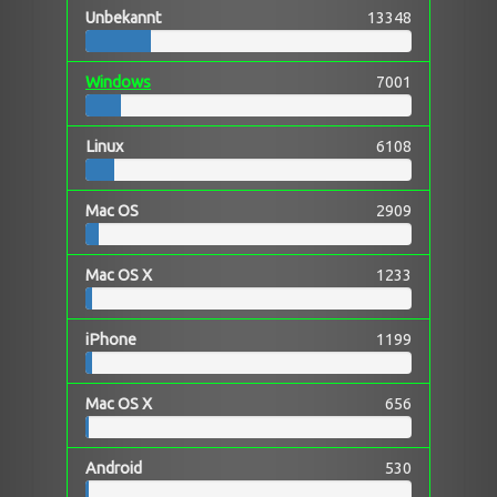
Unbekannt
13348
Windows
7001
Linux
6108
Mac OS
2909
Mac OS X
1233
iPhone
1199
Mac OS X
656
Android
530