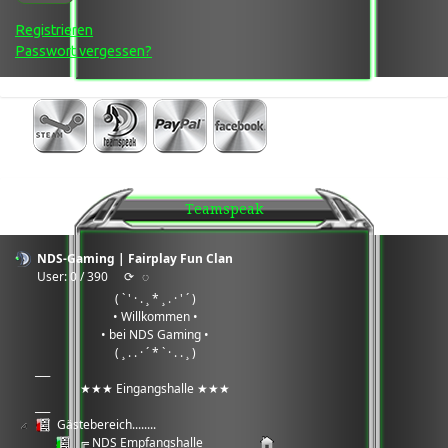
Registrieren
Passwort vergessen?
Teamspeak
NDS-Gaming | Fairplay Fun Clan
User: 0 / 390
⟳
◌
( ` ' · . ¸ * ¸ . · ' ´ )
• Willkommen •
• bei NDS Gaming •
( ¸ . . · ´ * ` · . . ¸ )
___
★★★ Eingangshalle ★★★
___
Gästebereich........
╔ NDS Empfangshalle