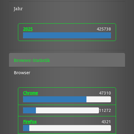
Jahr
2025
425738
Browser-Statistik
Browser
Chrome
47310
11272
Firefox
4321