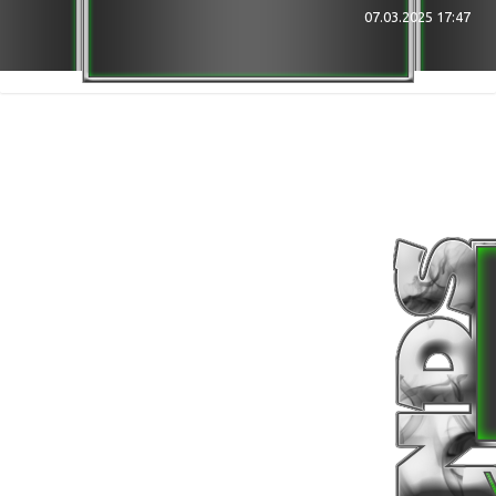
★★★ Bin bei ... Im Discord ★★★
07.03.2025 17:47
DISCORD
[NDS] Gaming
Hellhounds GER ( 7 Days Server NDS )
╔ BFT (vzb.hl2mp.com)
╔ ZfG (ts.zfg-com.de)