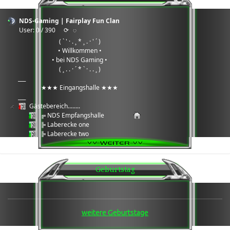
NDS-Gaming | Fairplay Fun Clan
User: 0 / 390
⟳
◌
( ` ' · . ¸ * ¸ . · ' ´ )
• Willkommen •
• bei NDS Gaming •
( ¸ . . · ´ * ` · . . ¸ )
___
★★★ Eingangshalle ★★★
___
Gästebereich........
╔ NDS Empfangshalle
╠ Laberecke one
╠ Laberecke two
╠ Laberecke three
╠ Daten Cloud
╚ Wartungsbereich Serverarbeiten
Geburtstag
___
★★★ Games Ecke ★★★
___
Games ®: 7Days2Die
╔ Team 1
weitere Geburtstage
╚ Team 2
Games ®: Enshrouded