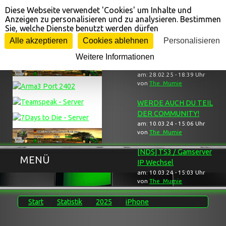
Diese Webseite verwendet 'Cookies' um Inhalte und
Cookie-Einstellungen
Anzeigen zu personalisieren und zu analysieren. Bestimmen
Sie, welche Dienste benutzt werden dürfen
Gameserver ...
... Neuigkeiten
Alle akzeptieren
Cookies ablehnen
Personalisieren
Weitere Informationen
[NDS] Trauerbereich
am: 28.02.25 - 18:39 Uhr
von
The_Mumie
WERDE AUCH DU TEIL
DER COMMUNITY!
am: 10.03.24 - 15:06 Uhr
von
The_Mumie
[NDS] TS3 / Gamserver
MENÜ
IP Wechsel
am: 10.03.24 - 15:03 Uhr
von
The_Mumie
Start
Statistik
2025
iPhone