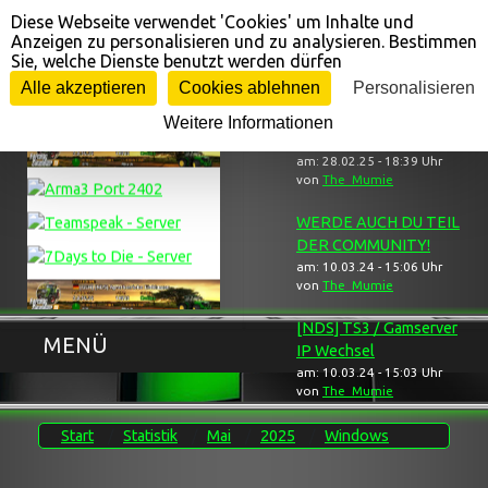
Diese Webseite verwendet 'Cookies' um Inhalte und
Cookie-Einstellungen
Anzeigen zu personalisieren und zu analysieren. Bestimmen
Sie, welche Dienste benutzt werden dürfen
Gameserver ...
... Neuigkeiten
Alle akzeptieren
Cookies ablehnen
Personalisieren
Weitere Informationen
[NDS] Trauerbereich
am: 28.02.25 - 18:39 Uhr
von
The_Mumie
WERDE AUCH DU TEIL
DER COMMUNITY!
am: 10.03.24 - 15:06 Uhr
von
The_Mumie
[NDS] TS3 / Gamserver
MENÜ
IP Wechsel
am: 10.03.24 - 15:03 Uhr
von
The_Mumie
Start
Statistik
Mai
2025
Windows