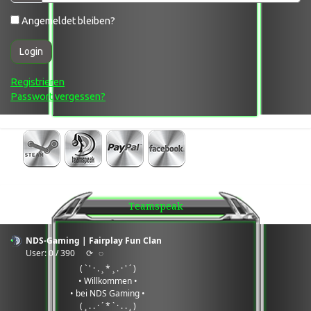
Angemeldet bleiben?
Login
Registrieren
Passwort vergessen?
Teamspeak
NDS-Gaming | Fairplay Fun Clan
User: 0 / 390
⟳
◌
( ` ' · . ¸ * ¸ . · ' ´ )
• Willkommen •
• bei NDS Gaming •
( ¸ . . · ´ * ` · . . ¸ )