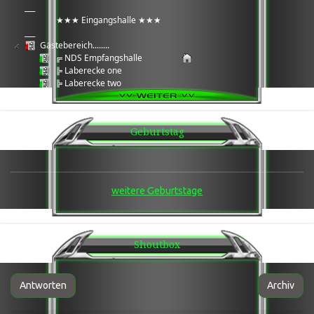
___
★★★ Eingangshalle ★★★
___
Gästebereich........
╔ NDS Empfangshalle
╠ Laberecke one
╠ Laberecke two
╠ Laberecke three
╠ Daten Cloud
╚ Wartungsbereich Serverarbeiten
Geburtstag
___
★★★ Games Ecke ★★★
___
Games ®: 7Days2Die
╔ Team 1
weitere Geburtstage
╚ Team 2
Games ®: Enshrouded
╔ Team 1
╚ AFK
Shoutbox
Games ®: LWS 25
╔ Team 1
Games ®: Arma 3
╔ Arma3 Laberecke / Grabbelkiste
Antworten
Archiv
╠ Arma 3®: Wasteland Altis
╠ Arma 3®: Wasteland Tanoa