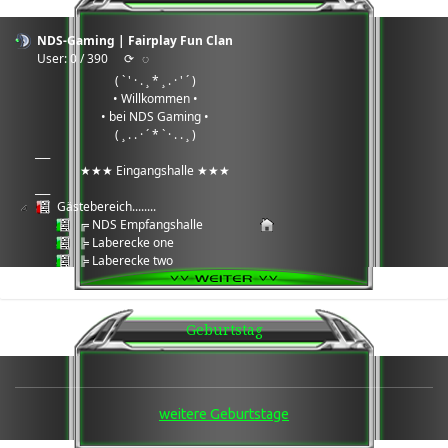
NDS-Gaming | Fairplay Fun Clan
User: 0 / 390
⟳
◌
( ` ' · . ¸ * ¸ . · ' ´ )
• Willkommen •
• bei NDS Gaming •
( ¸ . . · ´ * ` · . . ¸ )
___
★★★ Eingangshalle ★★★
___
Gästebereich........
╔ NDS Empfangshalle
╠ Laberecke one
╠ Laberecke two
╠ Laberecke three
╠ Daten Cloud
╚ Wartungsbereich Serverarbeiten
Geburtstag
___
★★★ Games Ecke ★★★
___
Games ®: 7Days2Die
╔ Team 1
weitere Geburtstage
╚ Team 2
Games ®: Enshrouded