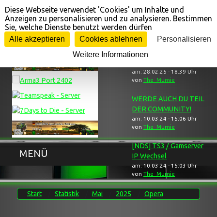
Diese Webseite verwendet 'Cookies' um Inhalte und
Cookie-Einstellungen
Anzeigen zu personalisieren und zu analysieren. Bestimmen
Sie, welche Dienste benutzt werden dürfen
Gameserver ...
... Neuigkeiten
Alle akzeptieren
Cookies ablehnen
Personalisieren
Weitere Informationen
[NDS] Trauerbereich
am: 28.02.25 - 18:39 Uhr
von
The_Mumie
WERDE AUCH DU TEIL
DER COMMUNITY!
am: 10.03.24 - 15:06 Uhr
von
The_Mumie
[NDS] TS3 / Gamserver
MENÜ
IP Wechsel
am: 10.03.24 - 15:03 Uhr
von
The_Mumie
Start
Statistik
Mai
2025
Opera