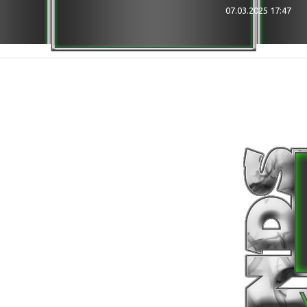
★★★ Bin bei ... Im Discord ★★★
07.03.2025 17:47
DISCORD
[NDS] Gaming
Hellhounds GER ( 7 Days Server NDS )
╔ BFT (vzb.hl2mp.com)
╔ ZfG (ts.zfg-com.de)