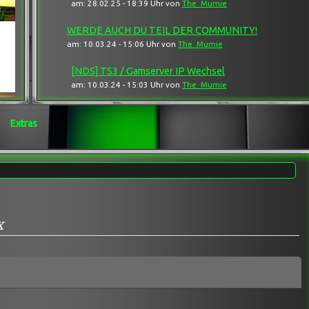
am: 28.02.25 - 18:39 Uhr von
The_Mumie
WERDE AUCH DU TEIL DER COMMUNITY!
am: 10.03.24 - 15:06 Uhr von
The_Mumie
[NDS] TS3 / Gamserver IP Wechsel
am: 10.03.24 - 15:03 Uhr von
The_Mumie
Extras
x