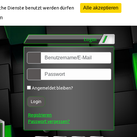
lche Dienste benutzt werden dürfen
Alle akzeptieren
en
Login
Angemeldet bleiben?
Login
Registrieren
Passwort vergessen?