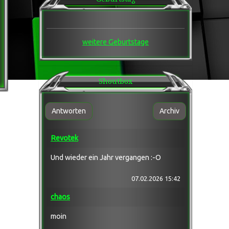
___
★★★ Games Ecke ★★★
___
Games ®: 7Days2Die
╔ Team 1
weitere Geburtstage
╚ Team 2
Games ®: Enshrouded
╔ Team 1
╚ AFK
Shoutbox
Games ®: LWS 25
╔ Team 1
Games ®: Arma 3
╔ Arma3 Laberecke / Grabbelkiste
Antworten
Archiv
╠ Arma 3®: Wasteland Altis
╠ Arma 3®: Wasteland Tanoa
Revotek
╚ Arma 3®: Exile
Games ®: Scum ! [GER] PVE mit roten PVP
╔ Team 1
Und wieder ein Jahr vergangen :-O
╚ Team 2
Games ®: Windrose
07.02.2026 15:42
╔ Team 1
Games ®: Sonstige 1
chaos
╔ Team 1
╚ Team 2
moin
Games ®: Sonstige 2