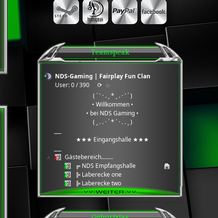
Teamspeak
NDS-Gaming | Fairplay Fun Clan
User: 0 / 390
⟳
◌
( ` ' · . ¸ * ¸ . · ' ´ )
• Willkommen •
• bei NDS Gaming •
( ¸ . . · ´ * ` · . . ¸ )
___
★★★ Eingangshalle ★★★
___
Gästebereich........
╔ NDS Empfangshalle
╠ Laberecke one
╠ Laberecke two
╠ Laberecke three
╠ Daten Cloud
╚ Wartungsbereich Serverarbeiten
Geburtstag